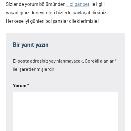
Sizler de yorum bölümünden
Holiganbet
ile ilgili
yaşadığınız deneyimleri bizlerle paylaşabilirsiniz.
Herkese iyi günler, bol şanslar dileklerimizle!
Bir yanıt yazın
E-posta adresiniz yayınlanmayacak.
Gerekli alanlar
*
ile işaretlenmişlerdir
Yorum
*