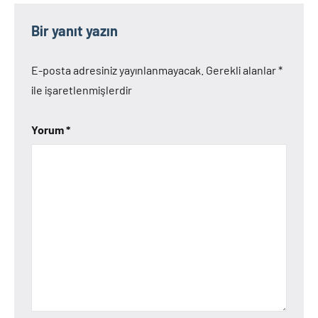
Bir yanıt yazın
E-posta adresiniz yayınlanmayacak.
Gerekli alanlar
*
ile işaretlenmişlerdir
Yorum
*