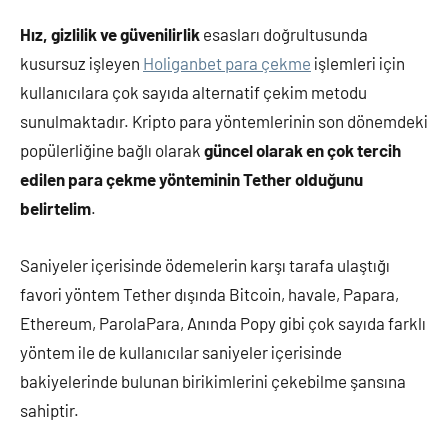
Hız, gizlilik ve güvenilirlik
esasları doğrultusunda
kusursuz işleyen
Holiganbet para çekme
işlemleri için
kullanıcılara çok sayıda alternatif çekim metodu
sunulmaktadır. Kripto para yöntemlerinin son dönemdeki
popülerliğine bağlı olarak
güncel olarak en çok tercih
edilen para çekme yönteminin Tether olduğunu
belirtelim
.
Saniyeler içerisinde ödemelerin karşı tarafa ulaştığı
favori yöntem Tether dışında Bitcoin, havale, Papara,
Ethereum, ParolaPara, Anında Popy gibi çok sayıda farklı
yöntem ile de kullanıcılar saniyeler içerisinde
bakiyelerinde bulunan birikimlerini çekebilme şansına
sahiptir.