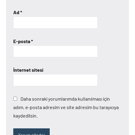
Ad
*
E-posta
*
İnternet sitesi
Daha sonraki yorumlarımda kullanılması için
adım, e-posta adresim ve site adresim bu tarayıcıya
kaydedilsin.