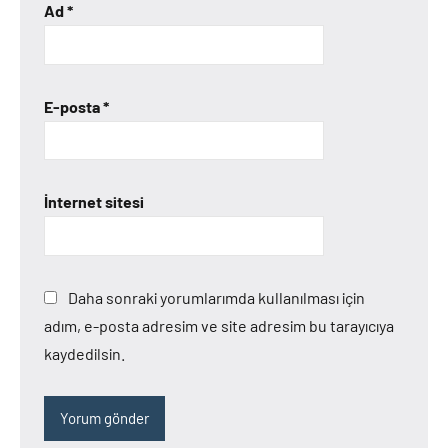
Ad
*
E-posta
*
İnternet sitesi
Daha sonraki yorumlarımda kullanılması için
adım, e-posta adresim ve site adresim bu tarayıcıya
kaydedilsin.