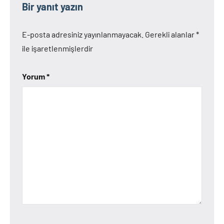
Bir yanıt yazın
E-posta adresiniz yayınlanmayacak.
Gerekli alanlar
*
ile işaretlenmişlerdir
Yorum
*